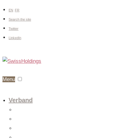
EN
FR
Search the site
Twitter
LinkedIn
Menu
Verband
Über uns
Fachgruppen
Vorstand
Mitglieder