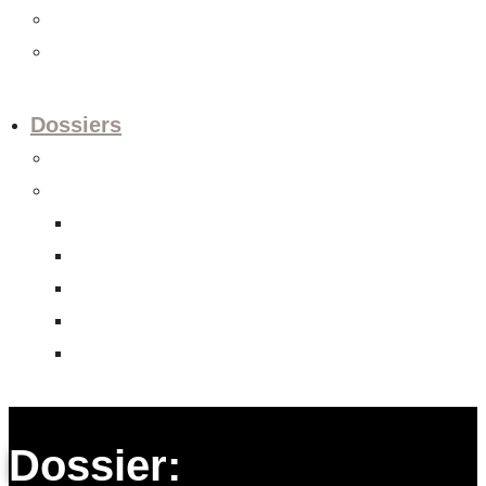
Videos
Newsletter
Dossiers
Europapolitik
Abgeschlossene Dossiers
Aktienrechtsrevision
Datenschutzrevision
FHA Indonesien
Unternehmens-Verantwortungs-Initiative
Verrechnungssteuerreform
Dossier: