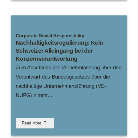
Corporate Social Responsibility
Nachhaltigkeitsregulierung: Kein
Schweizer Alleingang bei der
Konzernverantwortung
Zum Abschluss der Vernehmlassung über den
Vorentwurf des Bundesgesetzes über die
nachhaltige Unternehmensführung (VE-
NUFG) nimmt
...
Read More