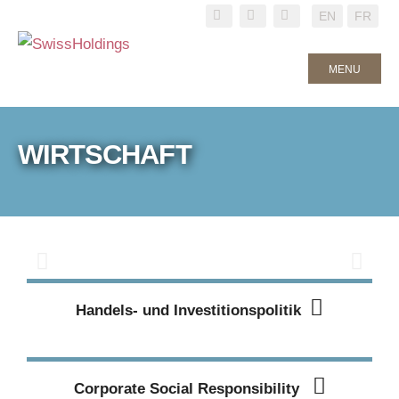
EN
FR
MENU
Bilaterale Beziehungen
Schweiz - EU
WIRTSCHAFT
Mit dem Vertragspaket «Bilaterale III» sollen die
Beziehungen zwischen der Schweiz und der EU
stabilisiert und weiterentwickelt werden. Der Bundesrat
verabschiedet das in neun Entwürfe unterteile Paket am
13.03.2026. Anschliessend begann die parlamentarische
Beratung, wobei die APK-S das Paket in erster Lesung
behandelte und sich unter anderem gegen ein
obligatorisches Referendum aussprach. SwissHoldings
unterstützt die Bestrebungen des Bundesrates, den
Zugang zum EU-Binnenmarkt nachhaltig zu sichern,
Handels- und Investitionspolitik
betont jedoch die Notwendigkeit, dabei die
wirtschaftspolitische Souveränität der Schweiz zu
wahren und integrationspolitische Fragen sorgfältig zu
prüfen.
Corporate Social Responsibility