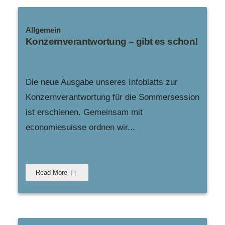
Allgemein
Konzernverantwortung – gibt es schon!
Die neue Ausgabe unseres Infoblatts zur
Konzernverantwortung für die Sommersession
ist erschienen. Gemeinsam mit
economiesuisse ordnen wir
...
Read More