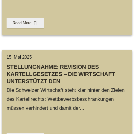
Read More
15. Mai 2025
STELLUNGNAHME: REVISION DES
KARTELLGESETZES – DIE WIRTSCHAFT
UNTERSTÜTZT DEN
KOMPROMISSVORSCHLAG DER MEHRHEIT
Die Schweizer Wirtschaft steht klar hinter den Zielen
DER WAK-N
des Kartellrechts: Wettbewerbsbeschränkungen
müssen verhindert und damit der
...