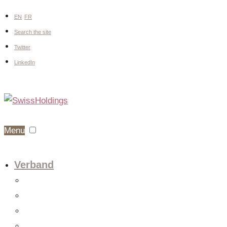
EN
FR
Search the site
Twitter
LinkedIn
Menu
Verband
Über uns
Fachgruppen
Vorstand
Mitglieder