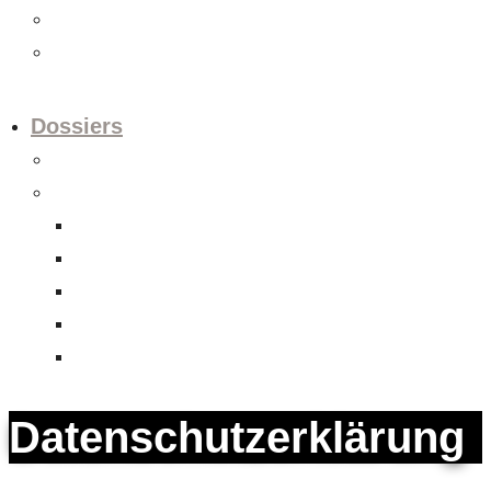
Videos
Newsletter
Dossiers
Europapolitik
Abgeschlossene Dossiers
Aktienrechtsrevision
Datenschutzrevision
FHA Indonesien
Unternehmens-Verantwortungs-Initiative
Verrechnungssteuerreform
Datenschutzerklärung