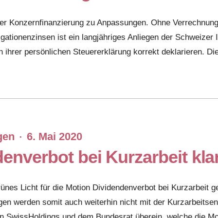
r Konzernfinanzierung zu Anpassungen. Ohne Verrechnungs
tionenzinsen ist ein langjähriges Anliegen der Schweizer In
n ihrer persönlichen Steuererklärung korrekt deklarieren. Di
gen
6. Mai 2020
·
enverbot bei Kurzarbeit kla
ünes Licht für die Motion Dividendenverbot bei Kurzarbeit g
en werden somit auch weiterhin nicht mit der Kurzarbeitsen
von SwissHoldings und dem Bundesrat überein, welche die M