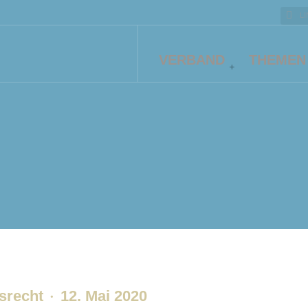
L
VERBAND
THEMEN
srecht
12. Mai 2020
·