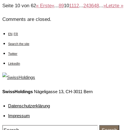
Seite 10 von 62
« Erste
«
...
8
9
10
11
12
...
24
36
48
...
»
Letzte »
Comments are closed.
EN
FR
Search the site
Twitter
LinkedIn
SwissHoldings
Nägeligasse 13, CH-3011 Bern
Datenschutzerklärung
Impressum