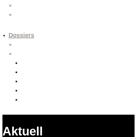
Videos
Newsletter
Dossiers
Europapolitik
Abgeschlossene Dossiers
Aktienrechtsrevision
Datenschutzrevision
FHA Indonesien
Unternehmens-Verantwortungs-Initiative
Verrechnungssteuerreform
Aktuell