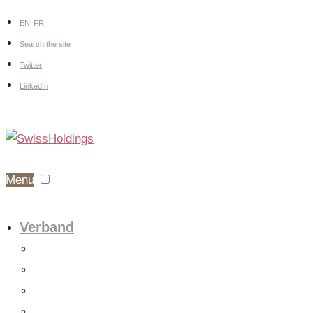
EN
FR
Search the site
Twitter
LinkedIn
Menu
Verband
Über uns
Fachgruppen
Vorstand
Mitglieder