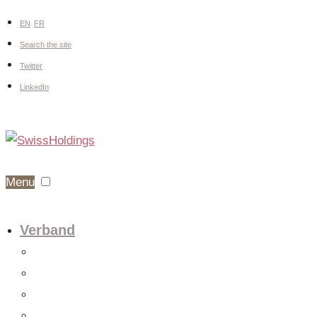
EN
FR
Search the site
Twitter
LinkedIn
Menu
Verband
Über uns
Fachgruppen
Vorstand
Mitglieder