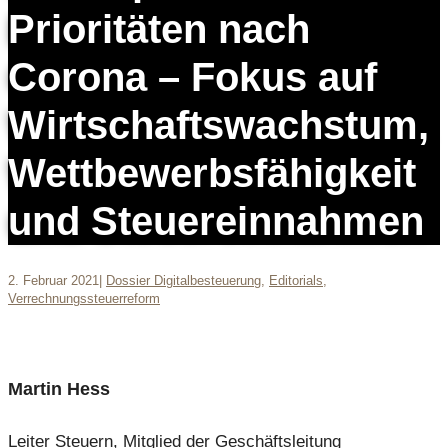
Prioritäten nach
Corona – Fokus auf
Wirtschaftswachstum,
Wettbewerbsfähigkeit
und Steuereinnahmen
2. Februar 2021
|
Dossier Digitalbesteuerung
,
Editorials
,
Verrechnungssteuerreform
Martin Hess
Leiter Steuern, Mitglied der Geschäftsleitung