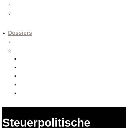
Videos
Newsletter
Dossiers
Europapolitik
Abgeschlossene Dossiers
Aktienrechtsrevision
Datenschutzrevision
FHA Indonesien
Unternehmens-Verantwortungs-Initiative
Verrechnungssteuerreform
Steuerpolitische