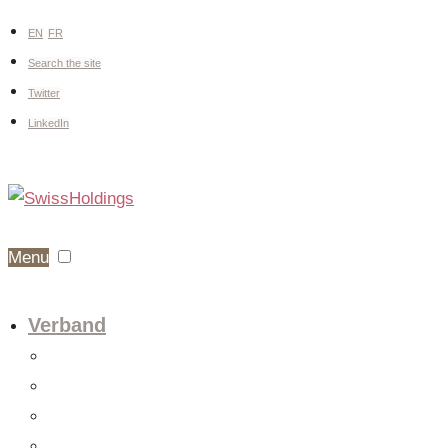
EN
FR
Search the site
Twitter
LinkedIn
Menu
Verband
Über uns
Fachgruppen
Vorstand
Mitglieder