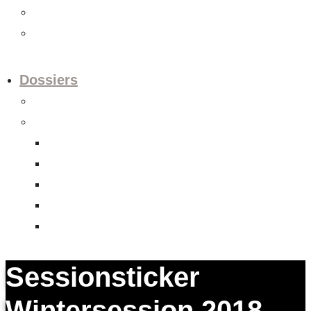
Videos
Newsletter
Dossiers
Europapolitik
Abgeschlossene Dossiers
Aktienrechtsrevision
Datenschutzrevision
FHA Indonesien
Unternehmens-Verantwortungs-Initiative
Verrechnungssteuerreform
Sessionsticker
Wintersession 2018