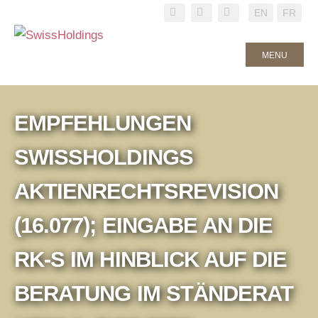
EN
FR
MENU
EMPFEHLUNGEN
SWISSHOLDINGS
AKTIENRECHTSREVISION
(16.077); EINGABE AN DIE
RK-S IM HINBLICK AUF DIE
BERATUNG IM STÄNDERAT