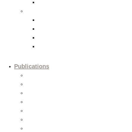
International Tax Law
Economy
Trade and investment policies
Corporate Social Responsibility
Capital Markets
Accounting and Financial Reporting
Publications
Press releases
Editorials
Updates
Session preview
Session recaps
Statements & Positions
Reports & Studies