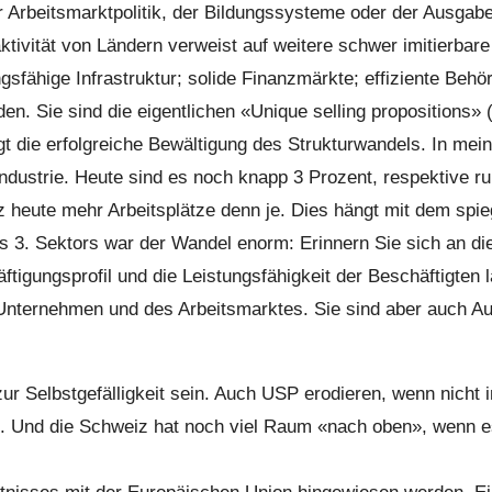
rbeitsmarktpolitik, der Bildungssysteme oder der Ausgabenp
aktivität von Ländern verweist auf weitere schwer imitierb
gsfähige Infrastruktur; solide Finanzmärkte; effiziente Be
n. Sie sind die eigentlichen «Unique selling propositions» 
e erfolgreiche Bewältigung des Strukturwandels. In meiner
 Industrie. Heute sind es noch knapp 3 Prozent, respektive 
z heute mehr Arbeitsplätze denn je. Dies hängt mit dem spie
 3. Sektors war der Wandel enorm: Erinnern Sie sich an die 
igungsprofil und die Leistungsfähigkeit der Beschäftigten 
 Unternehmen und des Arbeitsmarktes. Sie sind aber auch 
ur Selbstgefälligkeit sein. Auch USP erodieren, wenn nicht 
en. Und die Schweiz hat noch viel Raum «nach oben», wenn 