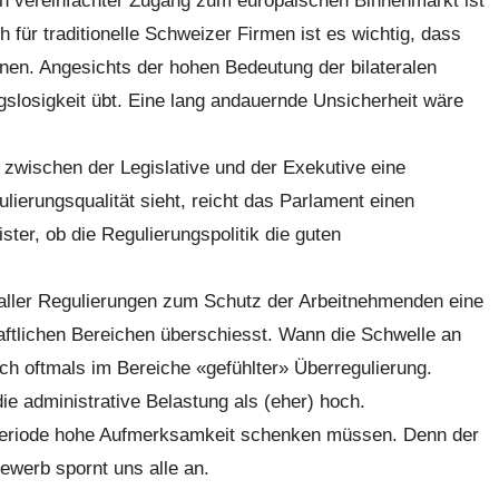
Ein vereinfachter Zugang zum europäischen Binnenmarkt ist
für traditionelle Schweizer Firmen ist es wichtig, dass
nen. Angesichts der hohen Bedeutung der bilateralen
ngslosigkeit übt. Eine lang andauernde Unsicherheit wäre
 zwischen der Legislative und der Exekutive eine
erungsqualität sieht, reicht das Parlament einen
er, ob die Regulierungspolitik die guten
 aller Regulierungen zum Schutz der Arbeitnehmenden eine
haftlichen Bereichen überschiesst. Wann die Schwelle an
ich oftmals im Bereiche «gefühlter» Überregulierung.
e administrative Belastung als (eher) hoch.
rperiode hohe Aufmerksamkeit schenken müssen. Denn der
ewerb spornt uns alle an.