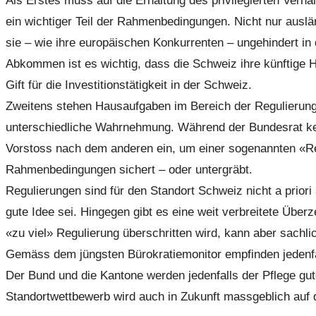
Als Erstes muss auf die Erhaltung des privilegierten Ver
ein wichtiger Teil der Rahmenbedingungen. Nicht nur auslä
sie – wie ihre europäischen Konkurrenten – ungehindert in
Abkommen ist es wichtig, dass die Schweiz ihre künftige Ha
Gift für die Investitionstätigkeit in der Schweiz.
Zweitens stehen Hausaufgaben im Bereich der Regulierungsp
unterschiedliche Wahrnehmung. Während der Bundesrat kei
Vorstoss nach dem anderen ein, um einer sogenannten «Regu
Rahmenbedingungen sichert – oder untergräbt.
Regulierungen sind für den Standort Schweiz nicht a prio
gute Idee sei. Hingegen gibt es eine weit verbreitete Übe
«zu viel» Regulierung überschritten wird, kann aber sachl
Gemäss dem jüngsten Bürokratiemonitor empfinden jedenfall
Der Bund und die Kantone werden jedenfalls der Pflege 
Standortwettbewerb wird auch in Zukunft massgeblich auf 