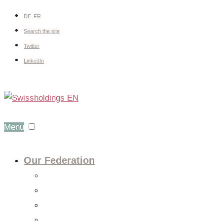
DE
FR
Search the site
Twitter
LinkedIn
Menu
Our Federation
About us
Expert groups
Board
Members