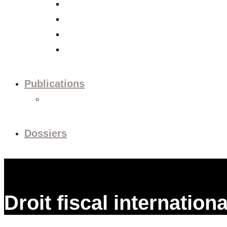
Politique commerciale et d’investissement
Corporate Social Responsibility
Marchés financiers
Comptabilité et rapports
Publications
Aperçu de la session
Dossiers
Droit fiscal internationa