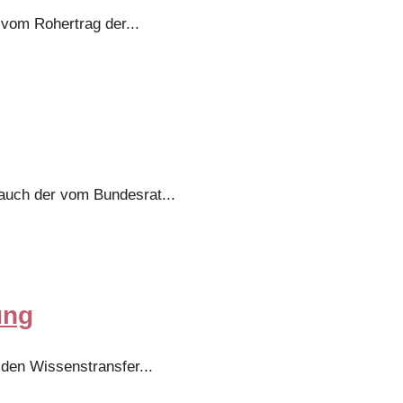
 vom Rohertrag der
...
r auch der vom Bundesrat
...
ung
, den Wissenstransfer
...