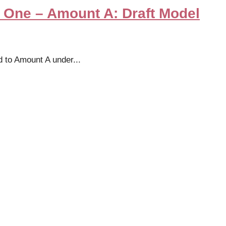
 One – Amount A: Draft Model
d to Amount A under
...