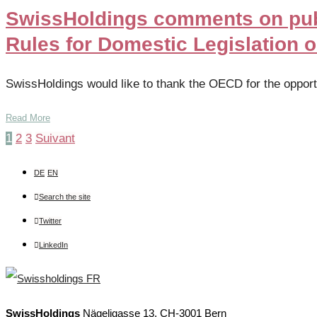
SwissHoldings comments on publ
Rules for Domestic Legislation 
SwissHoldings would like to thank the OECD for the opport
Read More
Pagination
1
2
3
Suivant
des
publications
DE
EN
Search the site
Twitter
LinkedIn
SwissHoldings
Nägeligasse 13, CH-3001 Bern