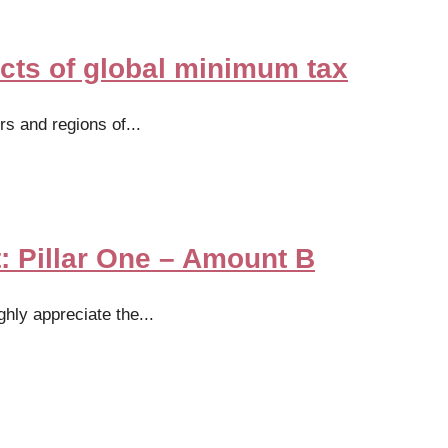
ects of global minimum tax
rs and regions of
...
 Pillar One – Amount B
ghly appreciate the
...