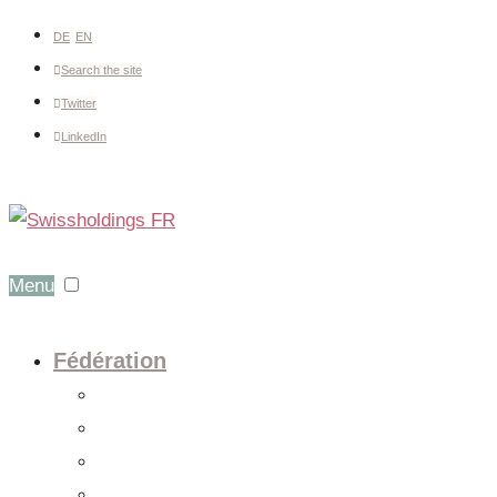
DE
EN
Search the site
Twitter
LinkedIn
Menu
Fédération
A propos
Comité
Membres
Secrétariat