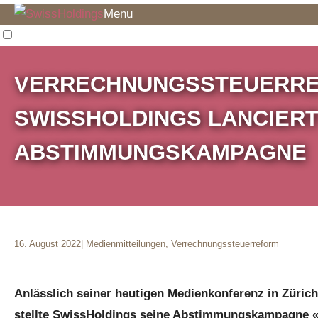
Menu
EN
FR
VERRECHNUNGSSTEUERRE
SWISSHOLDINGS LANCIER
ABSTIMMUNGSKAMPAGNE
16. August 2022
|
Medienmitteilungen
,
Verrechnungssteuerreform
Anlässlich seiner heutigen Medienkonferenz in Zürich
stellte SwissHoldings seine Abstimmungskampagne 