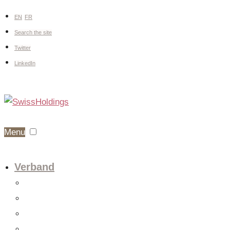
EN
FR
Search the site
Twitter
LinkedIn
Menu
Verband
Über uns
Fachgruppen
Vorstand
Mitglieder