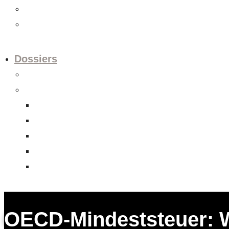
Videos
Newsletter
Dossiers
Europapolitik
Abgeschlossene Dossiers
Aktienrechtsrevision
Datenschutzrevision
FHA Indonesien
Unternehmens-Verantwortungs-Initiative
Verrechnungssteuerreform
OECD-Mindeststeuer: W